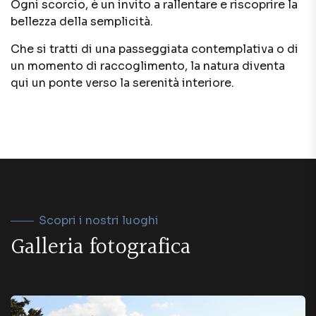
Ogni scorcio, è un invito a rallentare e riscoprire la
bellezza della semplicità.
Che si tratti di una passeggiata contemplativa o di
un momento di raccoglimento, la natura diventa
qui un ponte verso la serenità interiore.
Scopri i nostri luoghi
G
a
l
l
e
r
i
a
f
o
t
o
g
r
a
f
i
c
a